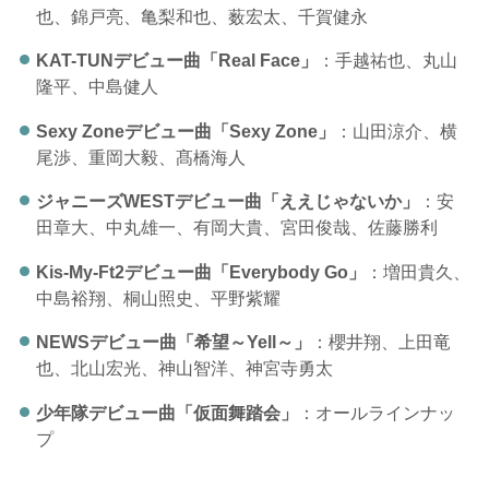
也、錦戸亮、亀梨和也、薮宏太、千賀健永
KAT-TUNデビュー曲「Real Face」
：手越祐也、丸山
隆平、中島健人
Sexy Zoneデビュー曲「Sexy Zone」
：山田涼介、横
尾渉、重岡大毅、髙橋海人
ジャニーズWESTデビュー曲「ええじゃないか」
：安
田章大、中丸雄一、有岡大貴、宮田俊哉、佐藤勝利
Kis-My-Ft2デビュー曲「Everybody Go」
：増田貴久、
中島裕翔、桐山照史、平野紫耀
NEWSデビュー曲「希望～Yell～」
：櫻井翔、上田竜
也、北山宏光、神山智洋、神宮寺勇太
少年隊デビュー曲「仮面舞踏会」
：オールラインナッ
プ