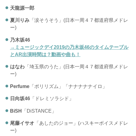
天龍源一郎
夏川りみ
「涙そうそう」(日本一周４７都道府県メドレ
ー)
乃木坂46
→ミュージックデイ2019の乃木坂46のタイムテーブル
とAR出演時間は？動画や曲も！
はなわ
「埼玉県のうた」(日本一周４７都道府県メドレ
ー)
Perfume
「ポリリズム」「ナナナナナイロ」
日向坂46
「ドレミソラシド」
BiSH
「DiSTANCE」
尾藤イサオ
「あしたのジョー」(ハスキーボイスメドレ
ー)