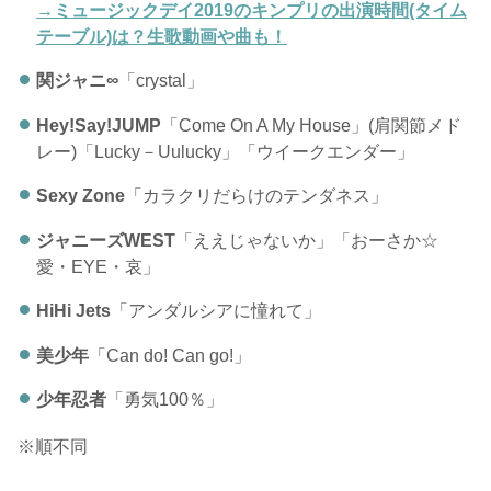
→ミュージックデイ2019のキンプリの出演時間(タイム
テーブル)は？生歌動画や曲も！
関ジャニ∞
「crystal」
Hey!Say!JUMP
「Come On A My House」(肩関節メド
レー)「Lucky－Uulucky」「ウイークエンダー」
Sexy Zone
「カラクリだらけのテンダネス」
ジャニーズWEST
「ええじゃないか」「おーさか☆
愛・EYE・哀」
HiHi Jets
「アンダルシアに憧れて」
美少年
「Can do! Can go!」
少年忍者
「勇気100％」
※順不同