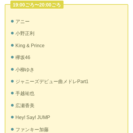
19:00ごろ〜20:00ごろ
アニー
小野正利
King & Prince
欅坂
46
小柳ゆき
ジャニーズデビュー曲メドレ
Part1
手越祐也
広瀬香美
Hey! Say! JUMP
ファンキー加藤