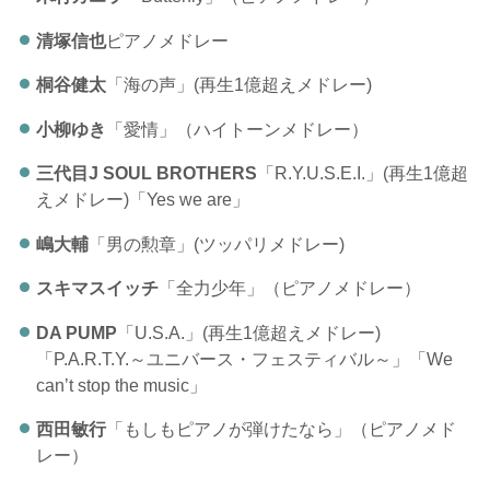
清塚信也
ピアノメドレー
桐谷健太
「海の声」(再生1億超えメドレー)
小柳ゆき
「愛情」（ハイトーンメドレー）
三代目J SOUL BROTHERS
「R.Y.U.S.E.I.」(再生1億超
えメドレー)「Yes we are」
嶋大輔
「男の勲章」(ツッパリメドレー)
スキマスイッチ
「全力少年」（ピアノメドレー）
DA PUMP
「U.S.A.」(再生1億超えメドレー)
「P.A.R.T.Y.～ユニバース・フェスティバル～」「We
can’t stop the music」
西田敏行
「もしもピアノが弾けたなら」（ピアノメド
レー）