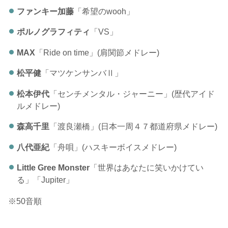
ファンキー加藤
「希望のwooh」
ポルノグラフィティ
「VS」
MAX
「Ride on time」(肩関節メドレー)
松平健
「マツケンサンバⅡ」
松本伊代
「センチメンタル・ジャーニー」(歴代アイド
ルメドレー)
森高千里
「渡良瀬橋」(日本一周４７都道府県メドレー)
八代亜紀
「舟唄」(ハスキーボイスメドレー)
Little Gree Monster
「世界はあなたに笑いかけてい
る」「Jupiter」
※50音順