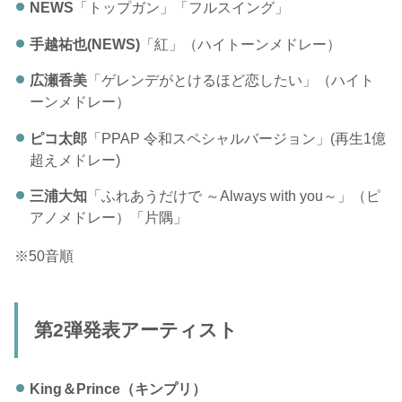
NEWS
「トップガン」「フルスイング」
手越祐也(NEWS)
「紅」（ハイトーンメドレー）
広瀬香美
「ゲレンデがとけるほど恋したい」（ハイト
ーンメドレー）
ピコ太郎
「PPAP 令和スペシャルバージョン」(再生1億
超えメドレー)
三浦大知
「ふれあうだけで ～Always with you～」（ピ
アノメドレー）「片隅」
※50音順
第2弾発表アーティスト
King＆Prince（キンプリ）