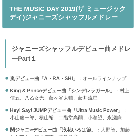
THE MUSIC DAY 2019(ザ ミュージック
デイ)ジャニーズシャッフルメドレー
ジャニーズシャッフルデビュー曲メドレ
ーPart１
嵐デビュー曲「A・RA・SHI」
：オールラインナップ
King & Princeデビュー曲「シンデレラガール」
：村上
信五、八乙女光、藤ヶ谷太輔、藤井流星
Hey! Say! JUMPデビュー曲「Ultra Music Power」
：
小山慶一郎、横山裕、二階堂高嗣、小瀧望、永瀬廉
関ジャニ∞デビュー曲「浪花いろは節」
：大野智、加藤