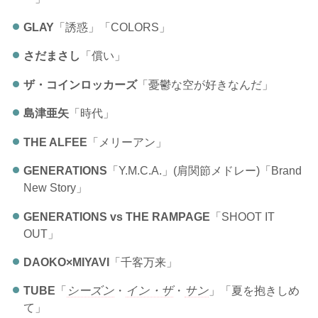
GLAY
「誘惑」「COLORS」
さだまさし
「償い」
ザ・コインロッカーズ
「憂鬱な空が好きなんだ」
島津亜矢
「時代」
THE ALFEE
「メリーアン」
GENERATIONS
「Y.M.C.A.」(肩関節メドレー)「Brand
New Story」
GENERATIONS vs
THE RAMPAGE
「SHOOT IT
OUT」
DAOKO×MIYAVI
「千客万来」
TUBE
「
シーズン
・
イン・ザ
・
サン
」「夏を抱きしめ
て」