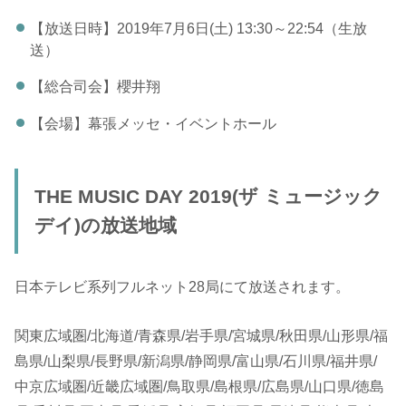
【放送日時】2019年7月6日(土) 13:30～22:54（生放
送）
【総合司会】櫻井翔
【会場】幕張メッセ・イベントホール
THE MUSIC DAY 2019(ザ ミュージック
デイ)の放送地域
日本テレビ系列フルネット28局にて放送されます。
関東広域圏/北海道/青森県/岩手県/宮城県/秋田県/山形県/福
島県/山梨県/長野県/新潟県/静岡県/富山県/石川県/福井県/
中京広域圏/近畿広域圏/鳥取県/島根県/広島県/山口県/徳島