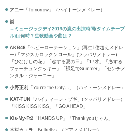
アニー
「Tomorrow」（ハイトーンメドレー）
嵐
→ミュージックデイ2019の嵐の出演時間(タイムテーブ
ル)は何時？生歌動画や曲は？
AKB48
「ヘビーローテーション」(再生1億超えメドレ
ー)「マジスカロックンロール」(ツッパリメドレー)
「ひなげしの花」「恋する夏の日」「17才」「恋する
フォーチュンクッキー」「裸足でSummer」「センチメ
ンタル・ジャーニー」
小野正利
「You’re the Only…」（ハイトーンメドレー）
KAT-TUN
「ハイティーン・ブギ」(ツッパリメドレー)
「KISS KISS KISS」「GO AHEAD」
Kis-My-Ft2
「HANDS UP」「Thank youじゃん」
木村カエラ
「Butterfly」（ピアノメドレー）