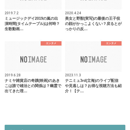
2019.7.2
2020.4.24
ミュージックデイ2019の嵐の出
美女と野獣(実写)の最後の王子役
演時間(タイムテーブル)は何時？
の顔がかっこよくない？戻るとが
生歌動画…
っかりの反…
エンタメ
エンタメ
2019.6.28
2023.11.3
ナミヤ雑貨店の奇蹟(映画)のあき
テニミュ3rd(立海)のライブ配信
こは誰で雄治との関係は？幽霊で
や見逃しは？お得な視聴方法も紹
出てきた理…
介！【テ…