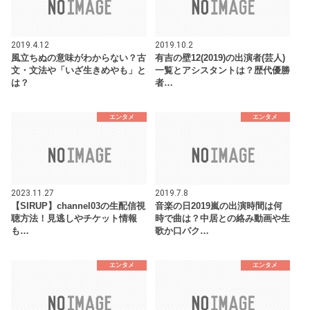
2019.4.12
2019.10.2
風立ちぬの意味がわからない？古
有吉の壁12(2019)の出演者(芸人)
文・文法や「いざ生きめやも」と
一覧とアシスタントは？歴代優勝
は？
者…
エンタメ
エンタメ
2023.11.27
2019.7.8
【SIRUP】channel03の生配信視
音楽の日2019嵐の出演時間は何
聴方法！見逃しやチケット情報
時で曲は？中居との絡み動画や生
も…
歌か口パク…
エンタメ
エンタメ