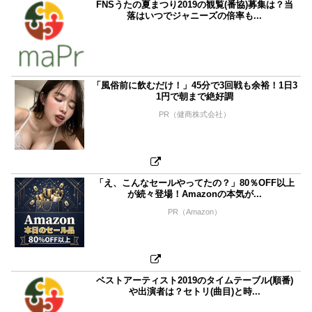
FNSうたの夏まつり2019の観覧(番協)募集は？当
落はいつでジャニーズの倍率も...
「風俗前に飲むだけ！」45分で3回戦も余裕！1日3
1円で朝まで絶好調
PR（健商株式会社）
「え、こんなセールやってたの？」80％OFF以上
が続々登場！Amazonの本気が...
PR（Amazon）
ベストアーティスト2019のタイムテーブル(順番)
や出演者は？セトリ(曲目)と時...