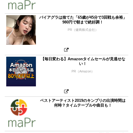
バイアグラは捨てた「65歳が45分で3回戦も余裕」
980円で朝まで絶好調！
PR（健商株式会社）
【毎日変わる】Amazonタイムセールが見逃せな
い！
PR（Amazon）
ベストアーティスト2019のキンプリの出演時間は
何時？タイムテーブルや曲目も！