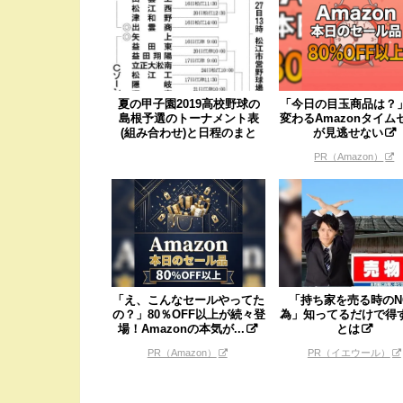
夏の甲子園2019高校野球の
「今日の目玉商品は？
島根予選のトーナメント表
変わるAmazonタイム
(組み合わせ)と日程のまと
が見逃せない
め...
PR（Amazon）
「え、こんなセールやってた
「持ち家を売る時のN
の？」80％OFF以上が続々登
為」知ってるだけで得
場！Amazonの本気が...
とは
PR（Amazon）
PR（イエウール）