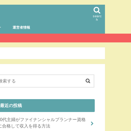
searc
h
ー
運営者情報
最近の投稿
40代主婦がファイナンシャルプランナー資格
に合格して収入を得る方法