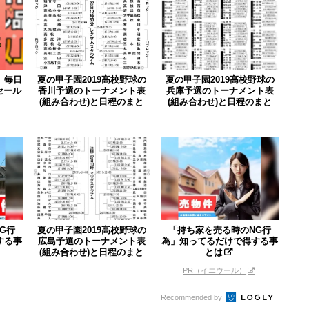
」毎日
夏の甲子園2019高校野球の
夏の甲子園2019高校野球の
セール
香川予選のトーナメント表
兵庫予選のトーナメント表
(組み合わせ)と日程のまと
(組み合わせ)と日程のまと
め...
め...
G行
夏の甲子園2019高校野球の
「持ち家を売る時のNG行
する事
広島予選のトーナメント表
為」知ってるだけで得する事
(組み合わせ)と日程のまと
とは
め...
PR（イエウール）
Recommended by