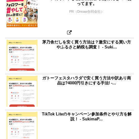
ってます。
PR（Dreaw合同会社）
茅乃舎だしを安く買う方法は？激安にする買い方
やふるさと納税も調査！ - Suki...
ガトーフェスタハラダで安く買う方法や訳あり商
品は?4000円引きにする手法! -...
TikTok Liteのキャンペーン参加条件とやり方を解
説！ - SukimaP...