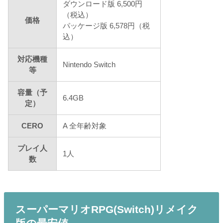
ダウンロード版 6,500円
（税込）
価格
パッケージ版 6,578円（税
込）
対応機種
Nintendo Switch
等
容量（予
6.4GB
定）
CERO
A 全年齢対象
プレイ人
1人
数
スーパーマリオRPG(Switch)リメイク