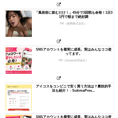
「風俗前に飲むだけ！」45分で3回戦も余裕！1日3
1円で朝まで絶好調
PR（健商株式会社）
SNSアカウントを着実に成長。実はみんなココ使
ってます。
PR（Dreaw合同会社）
アイコスをコンビニで安く買う方法は？裏技的手
法も紹介！ - SukimaPres...
SNSアカウントを着実に成長。実はみんなココ使