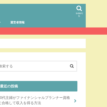
searc
h
ー
運営者情報
最近の投稿
40代主婦がファイナンシャルプランナー資格
に合格して収入を得る方法