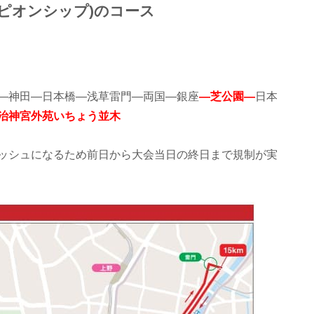
ピオンシップ)のコース
―神田―日本橋―浅草雷門―両国―銀座
―芝公園―
日本
治神宮外苑いちょう並木
ッシュになるため前日から大会当日の終日まで規制が実