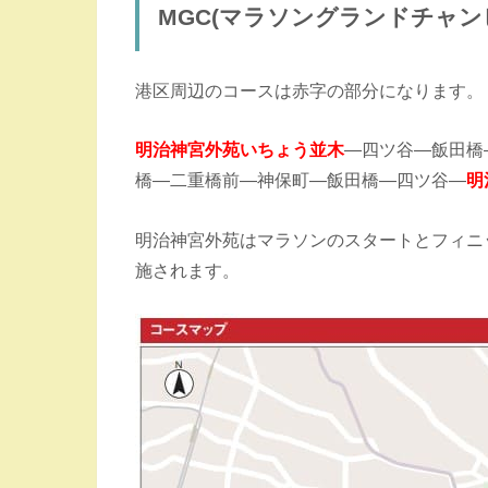
MGC(マラソングランドチャン
港区周辺のコースは赤字の部分になります。
明治神宮外苑いちょう並木
―四ツ谷―飯田橋
橋―二重橋前―神保町―飯田橋―四ツ谷―
明
明治神宮外苑はマラソンのスタートとフィニ
施されます。