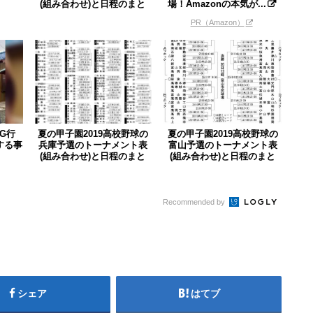
(組み合わせ)と日程のまと
場！Amazonの本気が...
め...
PR（Amazon）
G行
夏の甲子園2019高校野球の
夏の甲子園2019高校野球の
する事
兵庫予選のトーナメント表
富山予選のトーナメント表
(組み合わせ)と日程のまと
(組み合わせ)と日程のまと
め...
め...
Recommended by
シェア
はてブ