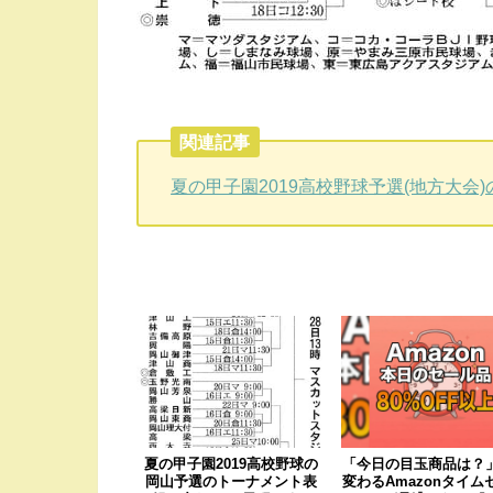
関連記事
夏の甲子園2019高校野球予選(地方大
夏の甲子園2019高校野球の
「今日の目玉商品は？
岡山予選のトーナメント表
変わるAmazonタイム