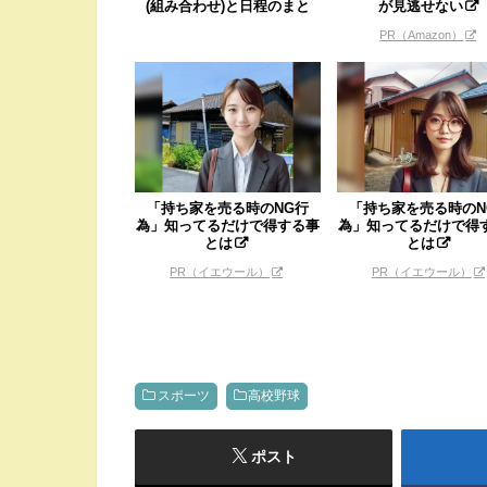
(組み合わせ)と日程のまと
が見逃せない
め...
PR（Amazon）
「持ち家を売る時のNG行
「持ち家を売る時のN
為」知ってるだけで得する事
為」知ってるだけで得
とは
とは
PR（イエウール）
PR（イエウール）
スポーツ
高校野球
ポスト