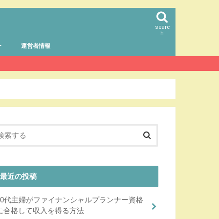
searc
h
ー
運営者情報
最近の投稿
40代主婦がファイナンシャルプランナー資格
に合格して収入を得る方法