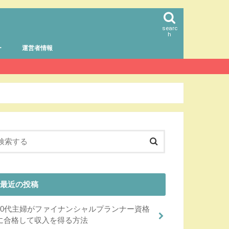
searc
h
ー
運営者情報
最近の投稿
40代主婦がファイナンシャルプランナー資格
に合格して収入を得る方法